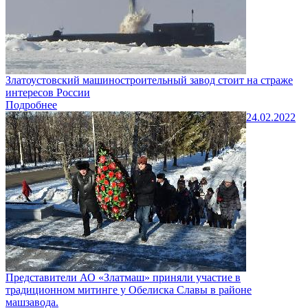
Златоустовский машиностроительный завод стоит на страже
интересов России
Подробнее
24.02.2022
Представители АО «Златмаш» приняли участие в
традиционном митинге у Обелиска Славы в районе
машзавода.