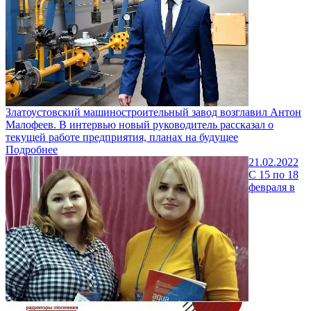
Златоустовский машиностроительный завод возглавил Антон
Малофеев. В интервью новый руководитель рассказал о
текущей работе предприятия, планах на будущее
Подробнее
21.02.2022
С 15 по 18
февраля в