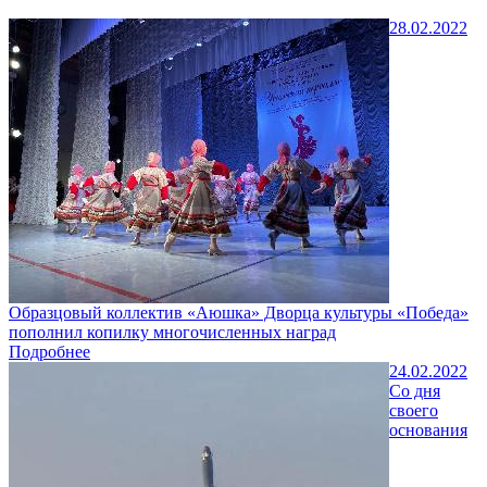
28.02.2022
Образцовый коллектив «Аюшка» Дворца культуры «Победа»
пополнил копилку многочисленных наград
Подробнее
24.02.2022
Со дня
своего
основания