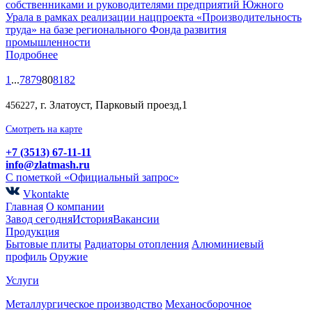
собственниками и руководителями предприятий Южного
Урала в рамках реализации нацпроекта «Производительность
труда» на базе регионального Фонда развития
промышленности
Подробнее
1
...
78
79
80
81
82
, г. Златоуст, Парковый проезд,1
456227
Смотреть на карте
+7 (3513) 67-11-11
info@zlatmash.ru
С пометкой «Официальный запрос»
Vkontakte
Главная
О компании
Завод сегодня
История
Вакансии
Продукция
Бытовые плиты
Радиаторы отопления
Алюминиевый
профиль
Оружие
Услуги
Металлургическое производство
Механосборочное