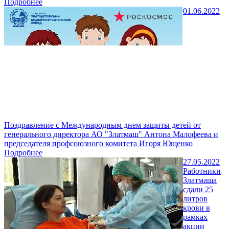
Подробнее
01.06.2022
Поздравление с Международным днем защиты детей от
генерального директора АО "Златмаш" Антона Малофеева и
председателя профсоюзного комитета Игоря Ющенко
Подробнее
27.05.2022
Работники
Златмаша
сдали 25
литров
крови в
рамках
акции