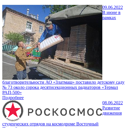
09.06.2022
В июне в
рамках
благотворительности АО «Златмаш» поставило детскому саду
№ 73 около сорока десятисекционных радиаторов «Термал
РАП-500»
Подробнее
08.06.2022
Развитие
движения
студенческих отрядов на космодроме Восточный