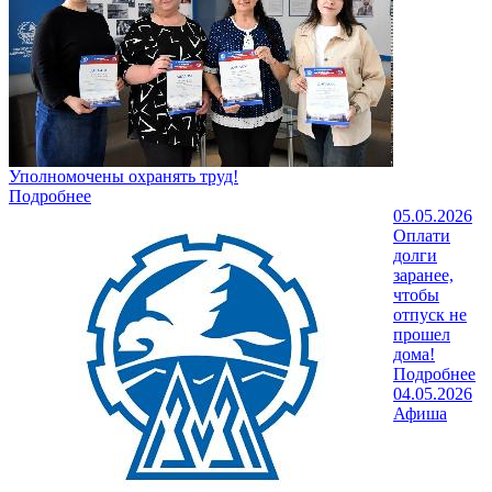
Уполномочены охранять труд!
Подробнее
05.05.2026
Оплати
долги
заранее,
чтобы
отпуск не
прошел
дома!
Подробнее
04.05.2026
Афиша