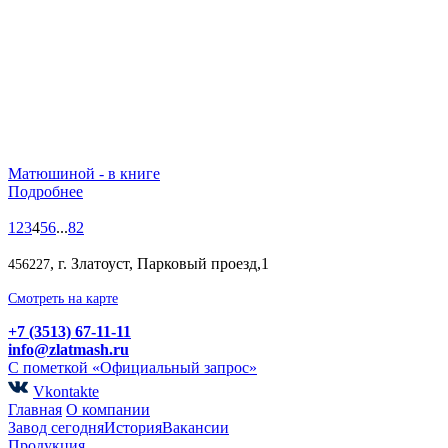
Матюшиной - в книге
Подробнее
1
2
3
4
5
6
...
82
, г. Златоуст, Парковый проезд,1
456227
Смотреть на карте
+7 (3513) 67-11-11
info@zlatmash.ru
С пометкой «Официальный запрос»
Vkontakte
Главная
О компании
Завод сегодня
История
Вакансии
Продукция