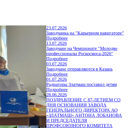
23.07.2026
Заводчанка на "Карьерном навигаторе"
Подробнее
13.07.2026
Заводчане на Чемпионате "Молодве
профессионалы Роскосмоса-2026"
Подробнее
03.07.2026
Заводчане отправляются в Казань
Подробнее
01.07.2026
Радиаторы Златмаш поставил детям
Подробнее
28.06.2026
ПОЗДРАВЛЕНИЕ С 87-ЛЕТИЕМ СО
ДНЯ ОСНОВАНИЯ ЗАВОДА
ГЕНЕРАЛЬНОГО ДИРЕКТОРА АО
«ЗЛАТМАШ» АНТОНА ЛОБАНОВА
И ПРЕДСЕДАТЕЛЯ
ПРОФСОЮЗНОГО КОМИТЕТА