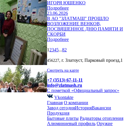
ИГОРЯ ЮЩЕНКО
Подробнее
23.06.2026
В АО "ЗЛАТМАШ" ПРОШЛО
ВОЗЛОЖЕНИЕ ВЕНКОВ,
ПОСВЯЩЕННОЕ ДНЮ ПАМЯТИ И
СКОРБИ
Подробнее
1
2
3
4
5
...
82
, г. Златоуст, Парковый проезд,1
456227
Смотреть на карте
+7 (3513) 67-11-11
info@zlatmash.ru
С пометкой «Официальный запрос»
Vkontakte
Главная
О компании
Завод сегодня
История
Вакансии
Продукция
Бытовые плиты
Радиаторы отопления
Алюминиевый профиль
Оружие