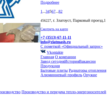
Подробнее
1
...
3
4
5
6
7
...
82
, г. Златоуст, Парковый проезд,1
456227
Смотреть на карте
+7 (3513) 67-11-11
info@zlatmash.ru
С пометкой «Официальный запрос»
Vkontakte
Главная
О компании
Завод сегодня
История
Вакансии
Продукция
Бытовые плиты
Радиаторы отопления
Алюминиевый профиль
Оружие
роизводство
Производство и передача тепло-энергоносителей