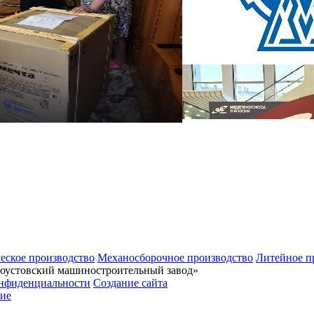
еское производство
Механосборочное производство
Литейное п
тоустовский машиностроительный завод»
нфиденциальности
Создание сайта
ие