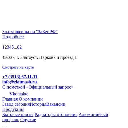
Златмашевцы на "ЗаБег.РФ"
Подробнее
1
2
3
4
5
...
82
, г. Златоуст, Парковый проезд,1
456227
Смотреть на карте
+7 (3513) 67-11-11
info@zlatmash.ru
С пометкой «Официальный запрос»
Vkontakte
Главная
О компании
Завод сегодня
История
Вакансии
Продукция
Бытовые плиты
Радиаторы отопления
Алюминиевый
профиль
Оружие