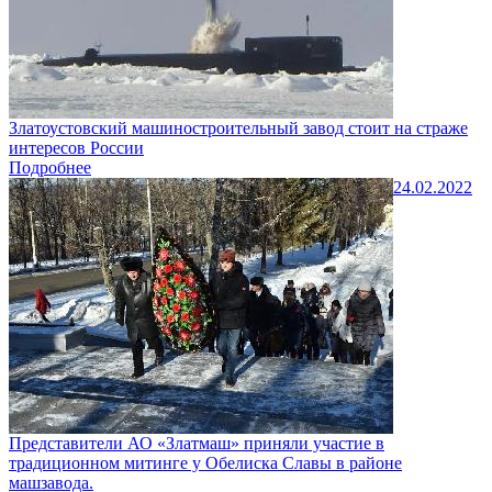
Златоустовский машиностроительный завод стоит на страже
интересов России
Подробнее
24.02.2022
Представители АО «Златмаш» приняли участие в
традиционном митинге у Обелиска Славы в районе
машзавода.