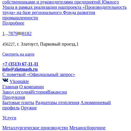
собственниками и руководителями предприятий Южного
Урала в рамках реализации нацпроекта «Производительность
труда» на базе регионального Фонда развития
промышленности
Подробнее
1
...
78
79
80
81
82
, г. Златоуст, Парковый проезд,1
456227
Смотреть на карте
+7 (3513) 67-11-11
info@zlatmash.ru
С пометкой «Официальный запрос»
Vkontakte
Главная
О компании
Завод сегодня
История
Вакансии
Продукция
Бытовые плиты
Радиаторы отопления
Алюминиевый
профиль
Оружие
Услуги
Металлургическое производство
Механосборочное