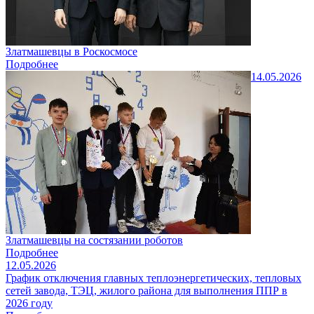
Златмашевцы в Роскосмосе
Подробнее
14.05.2026
Златмашевцы на состязании роботов
Подробнее
12.05.2026
График отключения главных теплоэнергетических, тепловых
сетей завода, ТЭЦ, жилого района для выполнения ППР в
2026 году