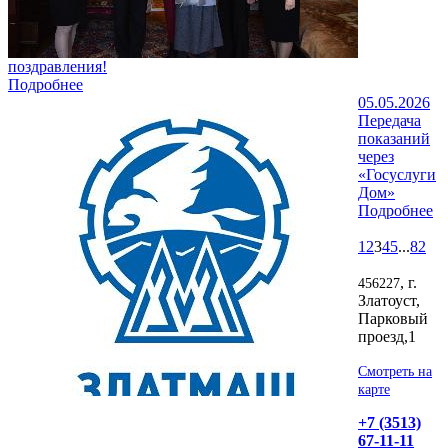
поздравления!
Подробнее
05.05.2026
Передача
показаний
через
«Госуслуги
Дом»
Подробнее
1
2
3
4
5
...
82
, г.
456227
Златоуст,
Парковый
проезд,1
Смотреть на
карте
+7 (3513)
67-11-11