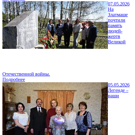
07.05.2026
На
Златмаше
почтили
память
людей-
жертв
Великой
Отечественной войны.
Подробнее
05.05.2026
Легенде –
наши