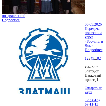
поздравления!
Подробнее
05.05.2026
Передача
показаний
через
«Госуслуги
Дом»
Подробнее
1
2
3
4
5
...
82
, г.
456227
Златоуст,
Парковый
проезд,1
Смотреть на
карте
+7 (3513)
67-11-11