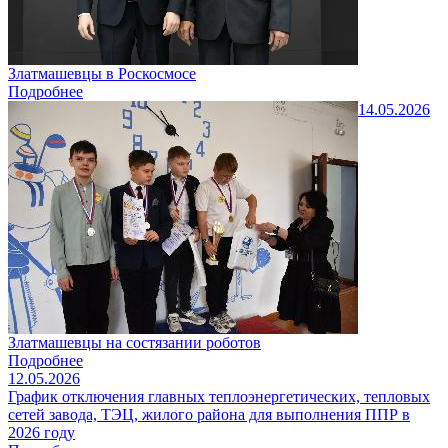
Златмашевцы в Роскосмосе
Подробнее
14.05.2026
Златмашевцы на состязании роботов
Подробнее
12.05.2026
График отключения главных теплоэнергетических, тепловых
сетей завода, ТЭЦ, жилого района для выполнения ППР в
2026 году