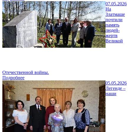
07.05.2026
На
Златмаше
почтили
память
людей-
жертв
Великой
Отечественной войны.
Подробнее
05.05.2026
Легенде –
наши