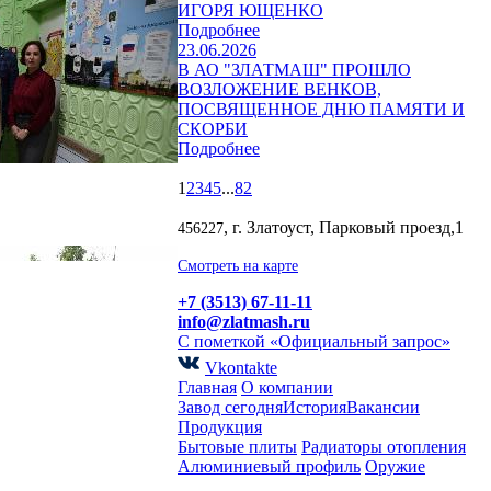
ИГОРЯ ЮЩЕНКО
Подробнее
23.06.2026
В АО "ЗЛАТМАШ" ПРОШЛО
ВОЗЛОЖЕНИЕ ВЕНКОВ,
ПОСВЯЩЕННОЕ ДНЮ ПАМЯТИ И
СКОРБИ
Подробнее
1
2
3
4
5
...
82
, г. Златоуст, Парковый проезд,1
456227
Смотреть на карте
+7 (3513) 67-11-11
info@zlatmash.ru
С пометкой «Официальный запрос»
Vkontakte
Главная
О компании
Завод сегодня
История
Вакансии
Продукция
Бытовые плиты
Радиаторы отопления
Алюминиевый профиль
Оружие