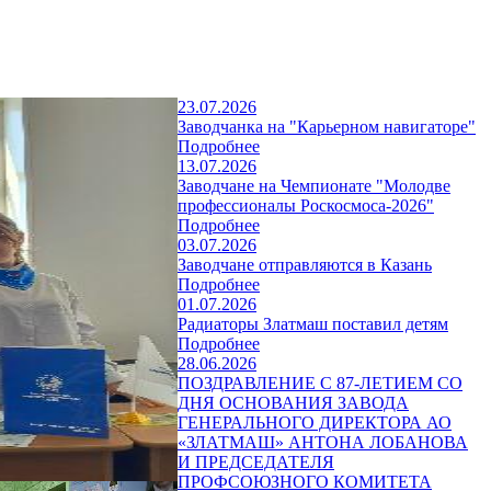
23.07.2026
Заводчанка на "Карьерном навигаторе"
Подробнее
13.07.2026
Заводчане на Чемпионате "Молодве
профессионалы Роскосмоса-2026"
Подробнее
03.07.2026
Заводчане отправляются в Казань
Подробнее
01.07.2026
Радиаторы Златмаш поставил детям
Подробнее
28.06.2026
ПОЗДРАВЛЕНИЕ С 87-ЛЕТИЕМ СО
ДНЯ ОСНОВАНИЯ ЗАВОДА
ГЕНЕРАЛЬНОГО ДИРЕКТОРА АО
«ЗЛАТМАШ» АНТОНА ЛОБАНОВА
И ПРЕДСЕДАТЕЛЯ
ПРОФСОЮЗНОГО КОМИТЕТА