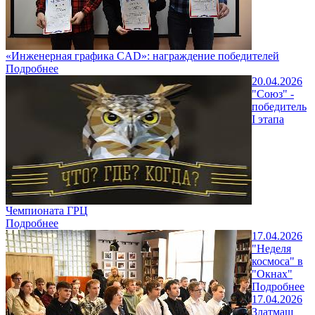
«Инженерная графика CAD»: награждение победителей
Подробнее
20.04.2026
"Союз" -
победитель
I этапа
Чемпионата ГРЦ
Подробнее
17.04.2026
"Неделя
космоса" в
"Окнах"
Подробнее
17.04.2026
Златмаш