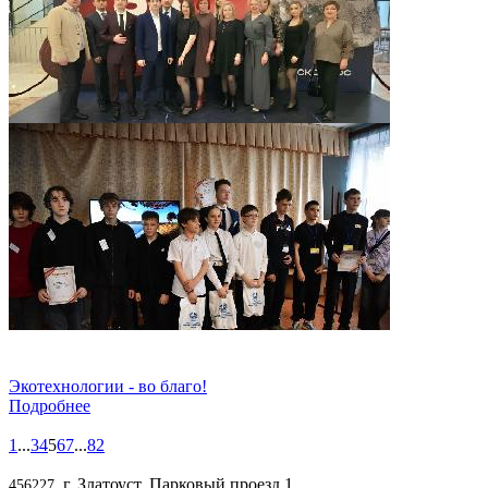
Экотехнологии - во благо!
Подробнее
1
...
3
4
5
6
7
...
82
, г. Златоуст, Парковый проезд,1
456227