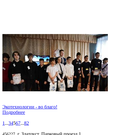
Экотехнологии - во благо!
Подробнее
1
...
3
4
5
6
7
...
82
, г. Златоуст, Парковый проезд,1
456227