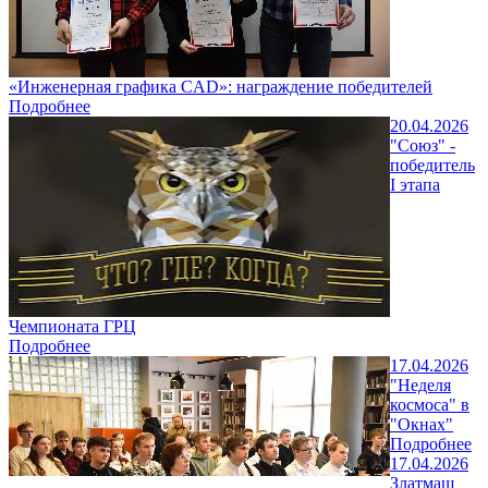
«Инженерная графика CAD»: награждение победителей
Подробнее
20.04.2026
"Союз" -
победитель
I этапа
Чемпионата ГРЦ
Подробнее
17.04.2026
"Неделя
космоса" в
"Окнах"
Подробнее
17.04.2026
Златмаш