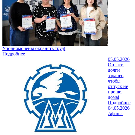
Уполномочены охранять труд!
Подробнее
05.05.2026
Оплати
долги
заранее,
чтобы
отпуск не
прошел
дома!
Подробнее
04.05.2026
Афиша