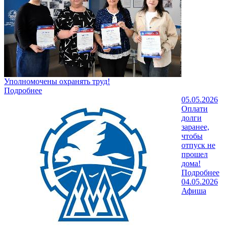
Уполномочены охранять труд!
Подробнее
05.05.2026
Оплати
долги
заранее,
чтобы
отпуск не
прошел
дома!
Подробнее
04.05.2026
Афиша