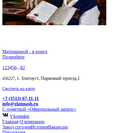
Матюшиной - в книге
Подробнее
1
2
3
4
5
6
...
82
, г. Златоуст, Парковый проезд,1
456227
Смотреть на карте
+7 (3513) 67-11-11
info@zlatmash.ru
С пометкой «Официальный запрос»
Vkontakte
Главная
О компании
Завод сегодня
История
Вакансии
Продукция