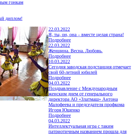
жным гонкам
ый диплом!
22.03.2022
Я, ты, он, она – вместе целая страна!
Подробнее
22.03.2022
Женщина. Весна. Любовь.
Подробнее
10.03.2022
Сегодня заводская подстанция отмечает
свой 60-летний юбилей
Подробнее
04.03.2022
Поздравление с Международным
женским днем от генерального
директора АО «Златмаш» Антона
Малофеева и председателя профкома
Игоря Ющенко
Подробнее
04.03.2022
Интеллектуальная игра с таким
патриотичным названием прошла для