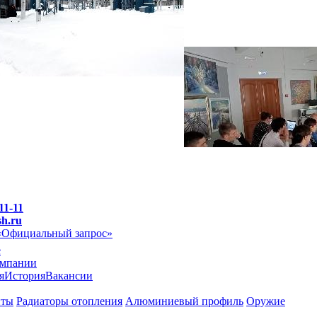
11-11
sh.ru
«Официальный запрос»
e
омпании
я
История
Вакансии
иты
Радиаторы отопления
Алюминиевый профиль
Оружие