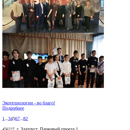
Экотехнологии - во благо!
Подробнее
1
...
3
4
5
6
7
...
82
, г. Златоуст, Парковый проезд,1
456227