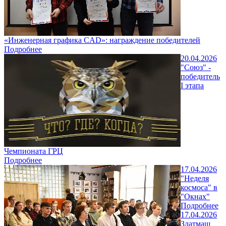
«Инженерная графика CAD»: награждение победителей
Подробнее
20.04.2026
"Союз" -
победитель
I этапа
Чемпионата ГРЦ
Подробнее
17.04.2026
"Неделя
космоса" в
"Окнах"
Подробнее
17.04.2026
Златмаш