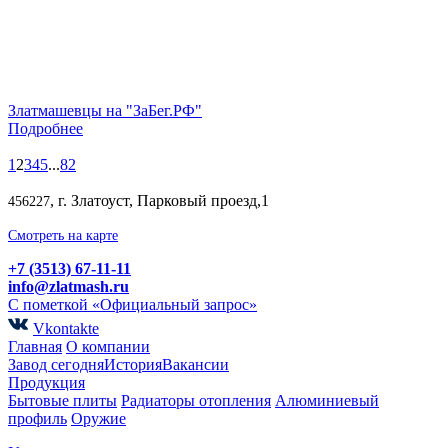
Златмашевцы на "ЗаБег.РФ"
Подробнее
1
2
3
4
5
...
82
, г. Златоуст, Парковый проезд,1
456227
Смотреть на карте
+7 (3513) 67-11-11
info@zlatmash.ru
С пометкой «Официальный запрос»
Vkontakte
Главная
О компании
Завод сегодня
История
Вакансии
Продукция
Бытовые плиты
Радиаторы отопления
Алюминиевый
профиль
Оружие