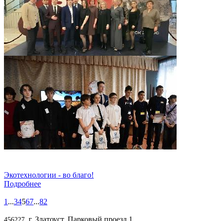
Экотехнологии - во благо!
Подробнее
1
...
3
4
5
6
7
...
82
, г. Златоуст, Парковый проезд,1
456227