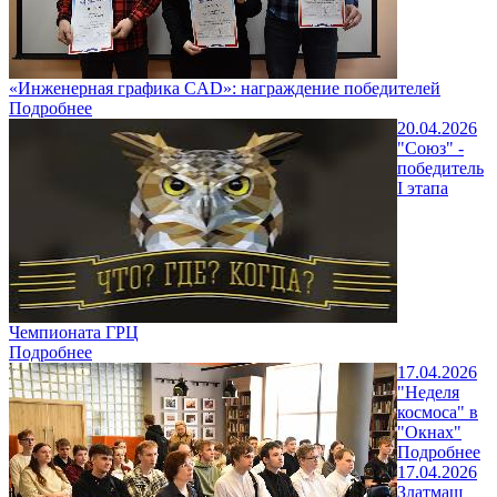
«Инженерная графика CAD»: награждение победителей
Подробнее
20.04.2026
"Союз" -
победитель
I этапа
Чемпионата ГРЦ
Подробнее
17.04.2026
"Неделя
космоса" в
"Окнах"
Подробнее
17.04.2026
Златмаш