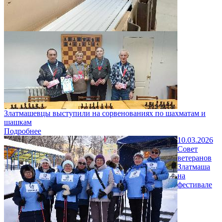
Златмашевцы выступили на сорвенованиях по шахматам и
шашкам
Подробнее
10.03.2026
Совет
ветеранов
Златмаша
на
фестивале