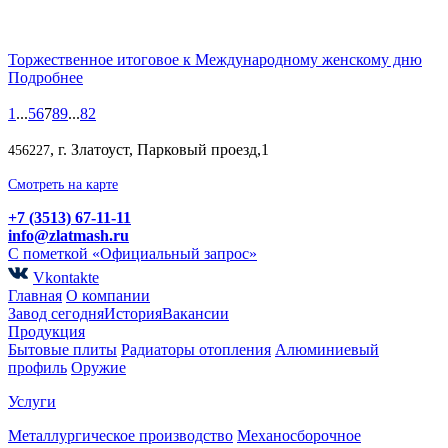
Торжественное итоговое к Международному женскому дню
Подробнее
1
...
5
6
7
8
9
...
82
, г. Златоуст, Парковый проезд,1
456227
Смотреть на карте
+7 (3513) 67-11-11
info@zlatmash.ru
С пометкой «Официальный запрос»
Vkontakte
Главная
О компании
Завод сегодня
История
Вакансии
Продукция
Бытовые плиты
Радиаторы отопления
Алюминиевый
профиль
Оружие
Услуги
Металлургическое производство
Механосборочное