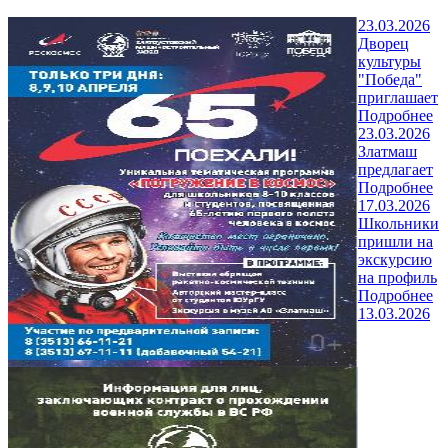
23.03.2026
Дворец
культуры
"Победа"
приглашает
Подробнее
23.03.2026
Златмаш
предлагает
Подробнее
17.03.2026
Школьники
пришли на
экскурсию
на профиль
Подробнее
13.03.2026