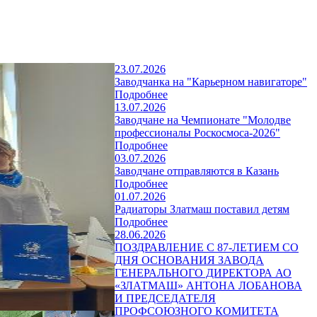
23.07.2026
Заводчанка на "Карьерном навигаторе"
Подробнее
13.07.2026
Заводчане на Чемпионате "Молодве
профессионалы Роскосмоса-2026"
Подробнее
03.07.2026
Заводчане отправляются в Казань
Подробнее
01.07.2026
Радиаторы Златмаш поставил детям
Подробнее
28.06.2026
ПОЗДРАВЛЕНИЕ С 87-ЛЕТИЕМ СО
ДНЯ ОСНОВАНИЯ ЗАВОДА
ГЕНЕРАЛЬНОГО ДИРЕКТОРА АО
«ЗЛАТМАШ» АНТОНА ЛОБАНОВА
И ПРЕДСЕДАТЕЛЯ
ПРОФСОЮЗНОГО КОМИТЕТА