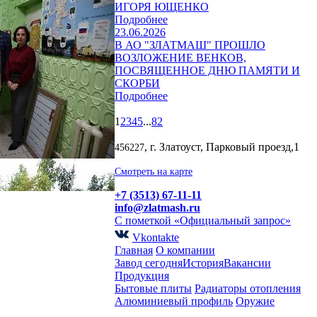
ИГОРЯ ЮЩЕНКО
Подробнее
23.06.2026
В АО "ЗЛАТМАШ" ПРОШЛО
ВОЗЛОЖЕНИЕ ВЕНКОВ,
ПОСВЯЩЕННОЕ ДНЮ ПАМЯТИ И
СКОРБИ
Подробнее
1
2
3
4
5
...
82
, г. Златоуст, Парковый проезд,1
456227
Смотреть на карте
+7 (3513) 67-11-11
info@zlatmash.ru
С пометкой «Официальный запрос»
Vkontakte
Главная
О компании
Завод сегодня
История
Вакансии
Продукция
Бытовые плиты
Радиаторы отопления
Алюминиевый профиль
Оружие