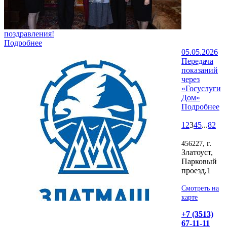
поздравления!
Подробнее
05.05.2026
Передача
показаний
через
«Госуслуги
Дом»
Подробнее
1
2
3
4
5
...
82
, г.
456227
Златоуст,
Парковый
проезд,1
Смотреть на
карте
+7 (3513)
67-11-11