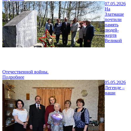
07.05.2026
На
Златмаше
почтили
память
людей-
жертв
Великой
Отечественной войны.
Подробнее
05.05.2026
Легенде –
наши