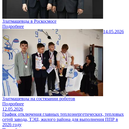
Златмашевцы в Роскосмосе
Подробнее
14.05.2026
Златмашевцы на состязании роботов
Подробнее
12.05.2026
График отключения главных теплоэнергетических, тепловых
сетей завода, ТЭЦ, жилого района для выполнения ППР в
2026 году