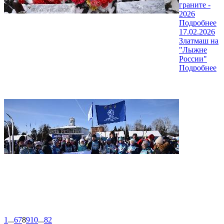
граните -
2026
Подробнее
17.02.2026
Златмаш на
"Лыжне
России"
Подробнее
1
...
6
7
8
9
10
...
82