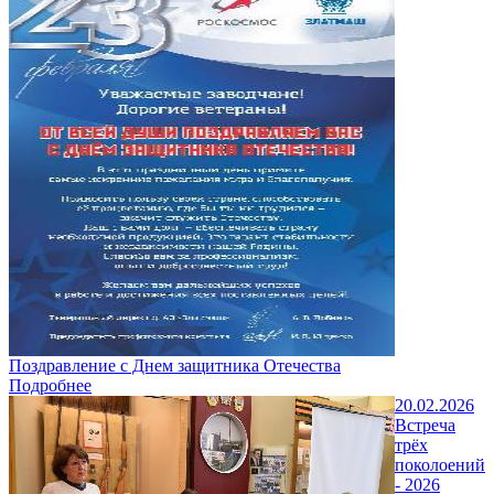
Поздравление с Днем защитника Отечества
Подробнее
20.02.2026
Встреча
трёх
поколоений
- 2026