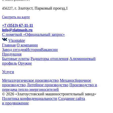
, г. Златоуст, Парковый проезд,1
456227
Смотреть на карте
+7 (3513) 67-11-11
info@zlatmash.ru
С пометкой «Официальный запрос»
Vkontakte
Главная
О компании
Завод сегодня
История
Вакансии
Продукция
Бытовые плиты
Радиаторы отопления
Алюминиевый
профиль
Оружие
Услуги
Металлургическое производство
Механосборочное
производство
Литейное производство
Производство и
передача тепло-энергоносителей
© 2026 «Златоустовский машиностроительный завод»
Политика конфиденциальности
Создание сайта
и продвижение