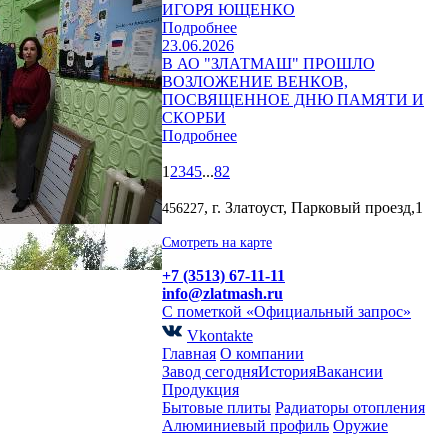
ИГОРЯ ЮЩЕНКО
Подробнее
23.06.2026
В АО "ЗЛАТМАШ" ПРОШЛО
ВОЗЛОЖЕНИЕ ВЕНКОВ,
ПОСВЯЩЕННОЕ ДНЮ ПАМЯТИ И
СКОРБИ
Подробнее
1
2
3
4
5
...
82
, г. Златоуст, Парковый проезд,1
456227
Смотреть на карте
+7 (3513) 67-11-11
info@zlatmash.ru
С пометкой «Официальный запрос»
Vkontakte
Главная
О компании
Завод сегодня
История
Вакансии
Продукция
Бытовые плиты
Радиаторы отопления
Алюминиевый профиль
Оружие