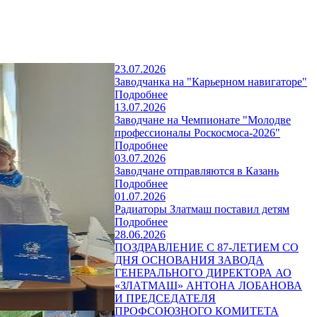
23.07.2026
Заводчанка на "Карьерном навигаторе"
Подробнее
13.07.2026
Заводчане на Чемпионате "Молодве
профессионалы Роскосмоса-2026"
Подробнее
03.07.2026
Заводчане отправляются в Казань
Подробнее
01.07.2026
Радиаторы Златмаш поставил детям
Подробнее
28.06.2026
ПОЗДРАВЛЕНИЕ С 87-ЛЕТИЕМ СО
ДНЯ ОСНОВАНИЯ ЗАВОДА
ГЕНЕРАЛЬНОГО ДИРЕКТОРА АО
«ЗЛАТМАШ» АНТОНА ЛОБАНОВА
И ПРЕДСЕДАТЕЛЯ
ПРОФСОЮЗНОГО КОМИТЕТА