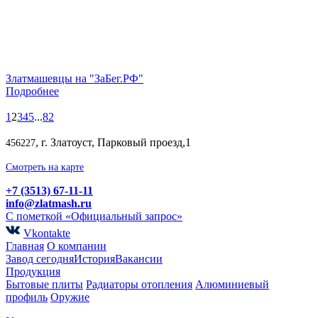
Златмашевцы на "ЗаБег.РФ"
Подробнее
1
2
3
4
5
...
82
, г. Златоуст, Парковый проезд,1
456227
Смотреть на карте
+7 (3513) 67-11-11
info@zlatmash.ru
С пометкой «Официальный запрос»
Vkontakte
Главная
О компании
Завод сегодня
История
Вакансии
Продукция
Бытовые плиты
Радиаторы отопления
Алюминиевый
профиль
Оружие