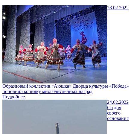
28.02.2022
Образцовый коллектив «Аюшка» Дворца культуры «Победа»
пополнил копилку многочисленных наград
Подробнее
24.02.2022
Со дня
своего
основания