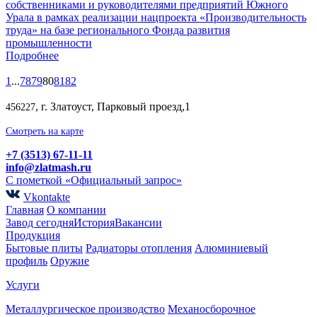
собственниками и руководителями предприятий Южного
Урала в рамках реализации нацпроекта «Производительность
труда» на базе регионального Фонда развития
промышленности
Подробнее
1
...
78
79
80
81
82
, г. Златоуст, Парковый проезд,1
456227
Смотреть на карте
+7 (3513) 67-11-11
info@zlatmash.ru
С пометкой «Официальный запрос»
Vkontakte
Главная
О компании
Завод сегодня
История
Вакансии
Продукция
Бытовые плиты
Радиаторы отопления
Алюминиевый
профиль
Оружие
Услуги
Металлургическое производство
Механосборочное