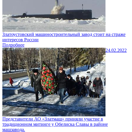
Златоустовский машиностроительный завод стоит на страже
интересов России
Подробнее
24.02.2022
Представители АО «Златмаш» приняли участие в
традиционном митинге у Обелиска Славы в районе
машзавода.