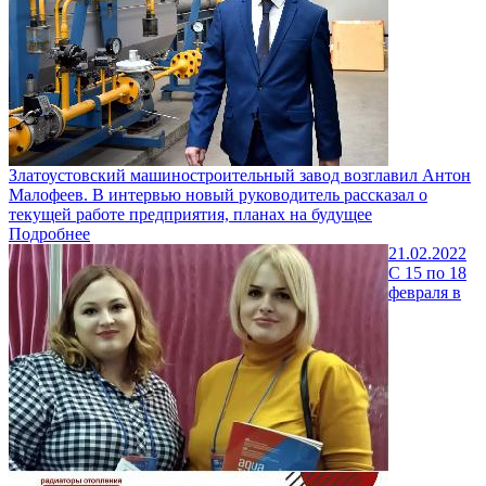
Златоустовский машиностроительный завод возглавил Антон
Малофеев. В интервью новый руководитель рассказал о
текущей работе предприятия, планах на будущее
Подробнее
21.02.2022
С 15 по 18
февраля в