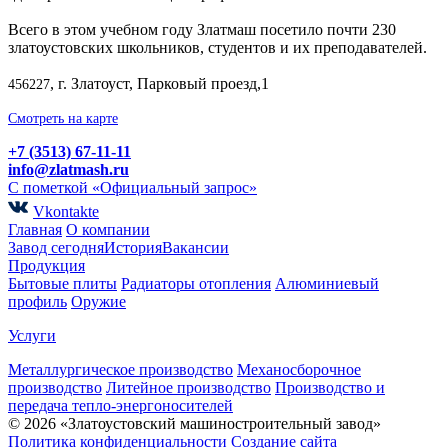
Всего в этом учебном году Златмаш посетило почти 230
златоустовских школьников, студентов и их преподавателей.
, г. Златоуст, Парковый проезд,1
456227
Смотреть на карте
+7 (3513) 67-11-11
info@zlatmash.ru
С пометкой «Официальный запрос»
Vkontakte
Главная
О компании
Завод сегодня
История
Вакансии
Продукция
Бытовые плиты
Радиаторы отопления
Алюминиевый
профиль
Оружие
Услуги
Металлургическое производство
Механосборочное
производство
Литейное производство
Производство и
передача тепло-энергоносителей
© 2026 «Златоустовский машиностроительный завод»
Политика конфиденциальности
Создание сайта