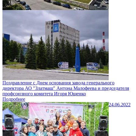
Поздравление с Днем основания завода генерального
директора АО "Златмаш" Антона Малофеева и председателя
профсоюзного комитета Игоря Ющенко
Подробнее
24.06.2022