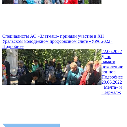
Специалисты АО «Златмаш» приняли участие в XII
Уральском молодежном профсоюзном слете «УРА-2022»
Подробнее
22.06.2022
Дань
памяти
поколению
воинов
Подробнее
20.06.2022
«Мечта» и
«Термал»: