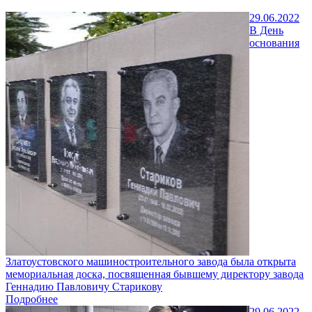
29.06.2022
В День
основания
Златоустовского машиностроительного завода была открыта
мемориальная доска, посвященная бывшему директору завода
Геннадию Павловичу Старикову
Подробнее
29.06.2022