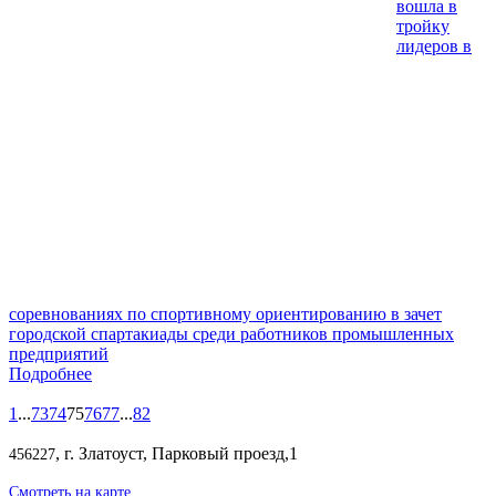
вошла в
тройку
лидеров в
соревнованиях по спортивному ориентированию в зачет
городской спартакиады среди работников промышленных
предприятий
Подробнее
1
...
73
74
75
76
77
...
82
, г. Златоуст, Парковый проезд,1
456227
Смотреть на карте