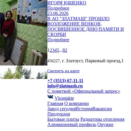
ИГОРЯ ЮЩЕНКО
Подробнее
23.06.2026
В АО "ЗЛАТМАШ" ПРОШЛО
ВОЗЛОЖЕНИЕ ВЕНКОВ,
ПОСВЯЩЕННОЕ ДНЮ ПАМЯТИ И
СКОРБИ
Подробнее
1
2
3
4
5
...
82
, г. Златоуст, Парковый проезд,1
456227
Смотреть на карте
+7 (3513) 67-11-11
info@zlatmash.ru
С пометкой «Официальный запрос»
Vkontakte
Главная
О компании
Завод сегодня
История
Вакансии
Продукция
Бытовые плиты
Радиаторы отопления
Алюминиевый профиль
Оружие