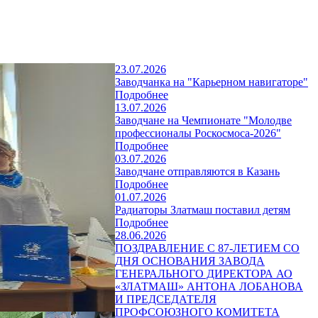
23.07.2026
Заводчанка на "Карьерном навигаторе"
Подробнее
13.07.2026
Заводчане на Чемпионате "Молодве
профессионалы Роскосмоса-2026"
Подробнее
03.07.2026
Заводчане отправляются в Казань
Подробнее
01.07.2026
Радиаторы Златмаш поставил детям
Подробнее
28.06.2026
ПОЗДРАВЛЕНИЕ С 87-ЛЕТИЕМ СО
ДНЯ ОСНОВАНИЯ ЗАВОДА
ГЕНЕРАЛЬНОГО ДИРЕКТОРА АО
«ЗЛАТМАШ» АНТОНА ЛОБАНОВА
И ПРЕДСЕДАТЕЛЯ
ПРОФСОЮЗНОГО КОМИТЕТА