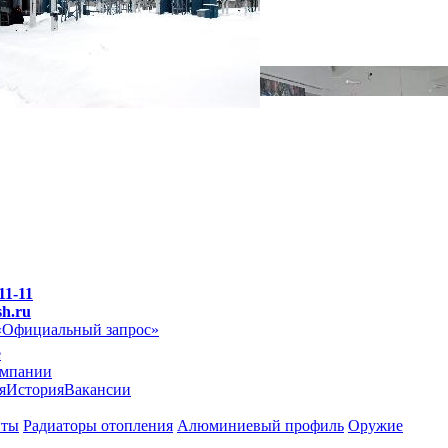
11-11
sh.ru
«Официальный запрос»
e
омпании
я
История
Вакансии
иты
Радиаторы отопления
Алюминиевый профиль
Оружие