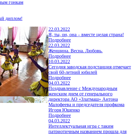
жным гонкам
ый диплом!
22.03.2022
Я, ты, он, она – вместе целая страна!
Подробнее
22.03.2022
Женщина. Весна. Любовь.
Подробнее
10.03.2022
Сегодня заводская подстанция отмечает
свой 60-летний юбилей
Подробнее
04.03.2022
Поздравление с Международным
женским днем от генерального
директора АО «Златмаш» Антона
Малофеева и председателя профкома
Игоря Ющенко
Подробнее
04.03.2022
Интеллектуальная игра с таким
патриотичным названием прошла для