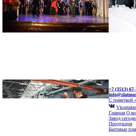
+7 (3513) 67-
info@zlatma
С пометкой 
Vkontakt
Главная
О к
Завод сегодн
Продукция
Бытовые пл