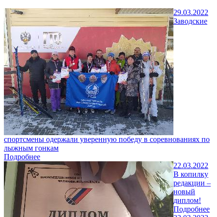
29.03.2022
Заводские
спортсмены одержали уверенную победу в соревнованиях по
лыжным гонкам
Подробнее
22.03.2022
В копилку
редакции –
новый
диплом!
Подробнее