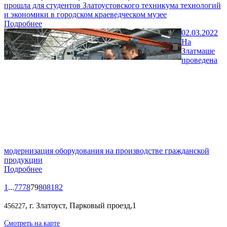
прошла для студентов Златоустовского техникума технологий
и экономики в городском краеведческом музее
Подробнее
02.03.2022
На
Златмаше
проведена
модернизация оборудования на производстве гражданской
продукции
Подробнее
1
...
77
78
79
80
81
82
, г. Златоуст, Парковый проезд,1
456227
Смотреть на карте