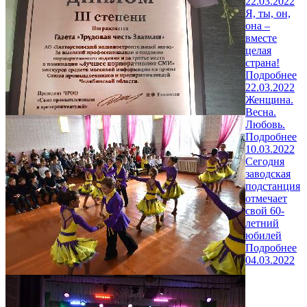
22.03.2022
Я, ты, он,
она –
вместе
целая
страна!
Подробнее
22.03.2022
Женщина.
Весна.
Любовь.
Подробнее
10.03.2022
Сегодня
заводская
подстанция
отмечает
свой 60-
летний
юбилей
Подробнее
04.03.2022