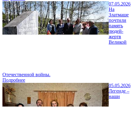
07.05.2026
На
Златмаше
почтили
память
людей-
жертв
Великой
Отечественной войны.
Подробнее
05.05.2026
Легенде –
наши