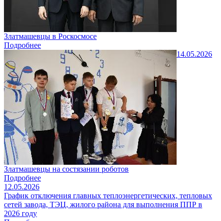
Златмашевцы в Роскосмосе
Подробнее
14.05.2026
Златмашевцы на состязании роботов
Подробнее
12.05.2026
График отключения главных теплоэнергетических, тепловых
сетей завода, ТЭЦ, жилого района для выполнения ППР в
2026 году