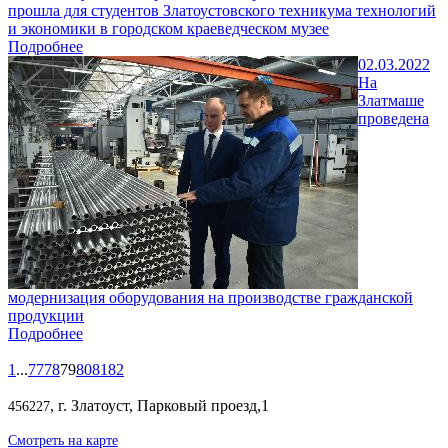
прошла для студентов Златоустовского техникума технологий
и экономики в городском краеведческом музее
Подробнее
02.03.2022
На
Златмаше
проведена
модернизация оборудования на производстве гражданской
продукции
Подробнее
1
...
77
78
79
80
81
82
, г. Златоуст, Парковый проезд,1
456227
Смотреть на карте