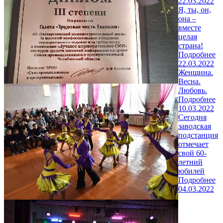
22.03.2022
Я, ты, он,
она –
вместе
целая
страна!
Подробнее
22.03.2022
Женщина.
Весна.
Любовь.
Подробнее
10.03.2022
Сегодня
заводская
подстанция
отмечает
свой 60-
летний
юбилей
Подробнее
04.03.2022