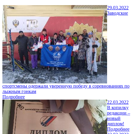
29.03.2022
Заводские
спортсмены одержали уверенную победу в соревнованиях по
лыжным гонкам
Подробнее
22.03.2022
В копилку
редакции –
новый
диплом!
Подробнее