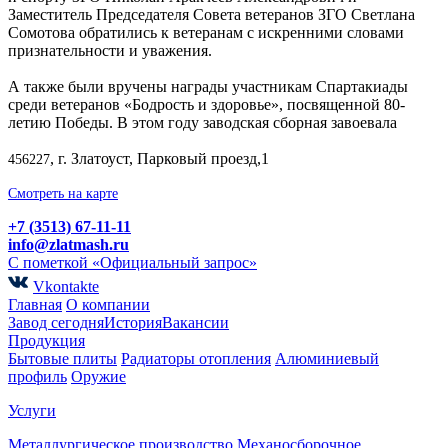
Заместитель Председателя Совета ветеранов ЗГО Светлана
Сомотова обратились к ветеранам с искренними словами
признательности и уважения.
А также были вручены награды участникам Спартакиады
среди ветеранов «Бодрость и здоровье», посвященной 80-
летию Победы. В этом году заводская сборная завоевала
, г. Златоуст, Парковый проезд,1
456227
Смотреть на карте
+7 (3513) 67-11-11
info@zlatmash.ru
С пометкой «Официальный запрос»
Vkontakte
Главная
О компании
Завод сегодня
История
Вакансии
Продукция
Бытовые плиты
Радиаторы отопления
Алюминиевый
профиль
Оружие
Услуги
Металлургическое производство
Механосборочное