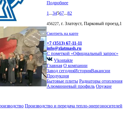
Подробнее
1
...
3
4
5
6
7
...
82
, г. Златоуст, Парковый проезд,1
456227
Смотреть на карте
+7 (3513) 67-11-11
info@zlatmash.ru
С пометкой «Официальный запрос»
Vkontakte
Главная
О компании
Завод сегодня
История
Вакансии
Продукция
Бытовые плиты
Радиаторы отопления
Алюминиевый профиль
Оружие
роизводство
Производство и передача тепло-энергоносителей