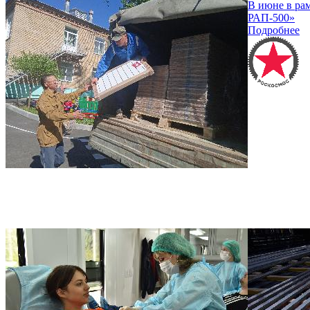
В июне в ра
РАП-500»
Подробнее