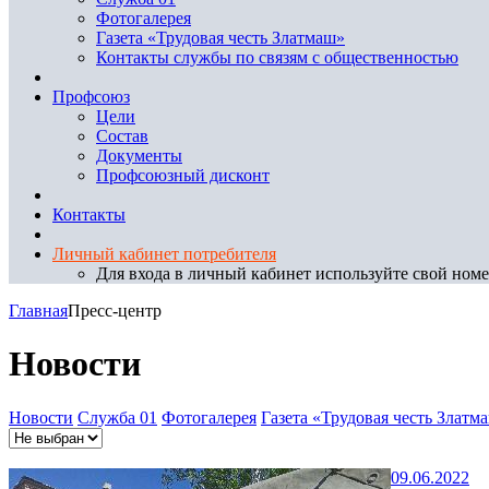
Фотогалерея
Газета «Трудовая честь Златмаш»
Контакты службы по связям с общественностью
Профсоюз
Цели
Состав
Документы
Профсоюзный дисконт
Контакты
Личный кабинет потребителя
Для входа в личный кабинет используйте свой номер
Главная
Пресс-центр
Новости
Новости
Служба 01
Фотогалерея
Газета «Трудовая честь Златм
09.06.2022