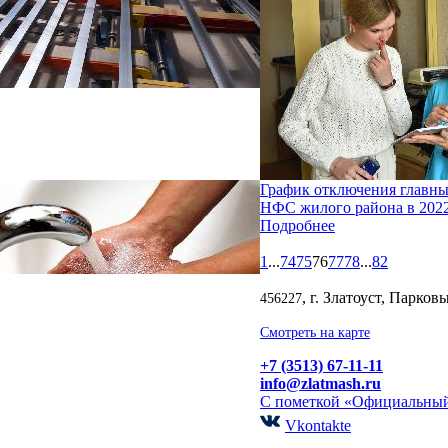
График отключения главны
НФС жилого района в 2022
Подробнее
1
...
74
75
76
77
78
...
82
, г. Златоуст, Парков
456227
Смотреть на карте
+7 (3513) 67-11-11
info@zlatmash.ru
С пометкой «Официальный
Vkontakte