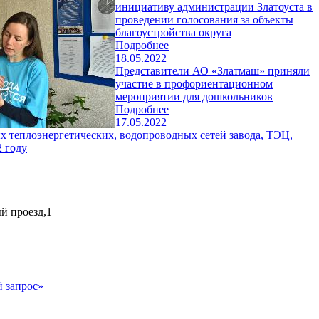
инициативу администрации Златоуста в
проведении голосования за объекты
благоустройства округа
Подробнее
18.05.2022
Представители АО «Златмаш» приняли
участие в профориентационном
мероприятии для дошкольников
Подробнее
17.05.2022
х теплоэнергетических, водопроводных сетей завода, ТЭЦ,
 году
ый проезд,1
 запрос»