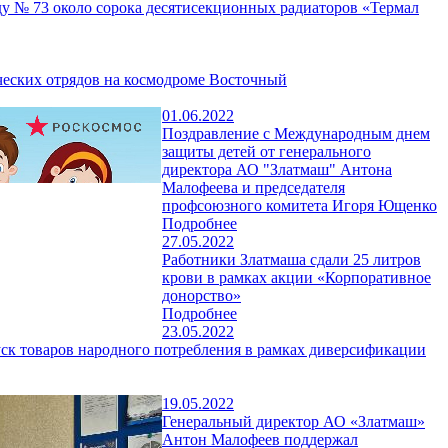
ду № 73 около сорока десятисекционных радиаторов «Термал
ческих отрядов на космодроме Восточный
01.06.2022
Поздравление с Международным днем
защиты детей от генерального
директора АО "Златмаш" Антона
Малофеева и председателя
профсоюзного комитета Игоря Ющенко
Подробнее
27.05.2022
Работники Златмаша сдали 25 литров
крови в рамках акции «Корпоративное
донорство»
Подробнее
23.05.2022
ск товаров народного потребления в рамках диверсификации
19.05.2022
Генеральный директор АО «Златмаш»
Антон Малофеев поддержал